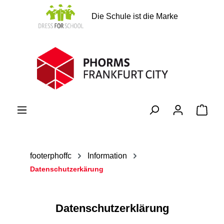
alt springen
Die Schule ist die Marke
Ware
footerphoffc
Information
Datenschutzerkärung
Datenschutzerklärung