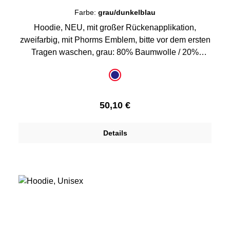
Farbe:
grau/dunkelblau
Hoodie, NEU, mit großer Rückenapplikation,
zweifarbig, mit Phorms Emblem, bitte vor dem ersten
Tragen waschen, grau: 80% Baumwolle / 20%
Polyester blau: 70% Baumwolle / 30% Polyester
auswählen
Farbe
grau/dunkelblau
Regulärer Preis:
50,10 €
Details