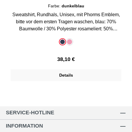
Farbe:
dunkelblau
Sweatshirt, Rundhals, Unisex, mit Phorms Emblem,
bitte vor dem ersten Tragen waschen, blau: 70%
Baumwolle / 30% Polyester rosameliert: 50%
Baumwolle / 50% Polyester
auswählen
Farbe
dunkelblau
rosa-meliert
Regulärer Preis:
38,10 €
Details
SERVICE-HOTLINE
INFORMATION