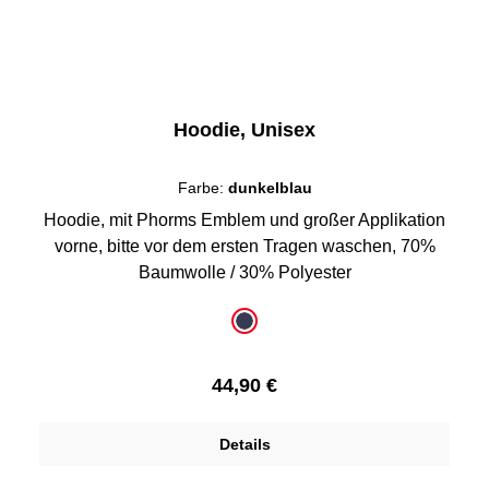
Hoodie, Unisex
Farbe:
dunkelblau
Hoodie, mit Phorms Emblem und großer Applikation
vorne, bitte vor dem ersten Tragen waschen, 70%
Baumwolle / 30% Polyester
auswählen
Farbe
dunkelblau
Regulärer Preis:
44,90 €
Details