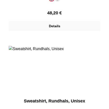
dunkelblau
mittelgrau
Regulärer Preis:
48,20 €
Details
Sweatshirt, Rundhals, Unisex